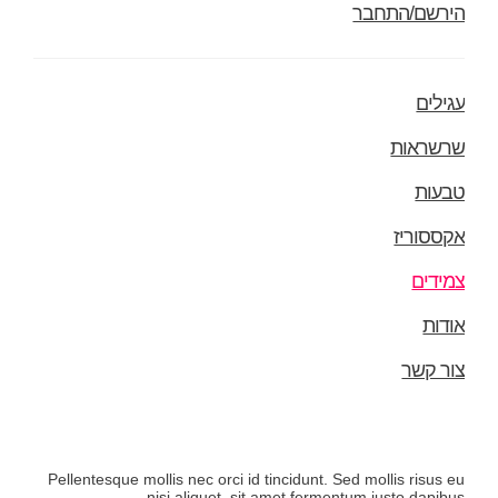
הירשם/התחבר
עגילים
שרשראות
טבעות
אקססוריז
צמידים
אודות
צור קשר
Pellentesque mollis nec orci id tincidunt. Sed mollis risus eu
nisi aliquet, sit amet fermentum justo dapibus.